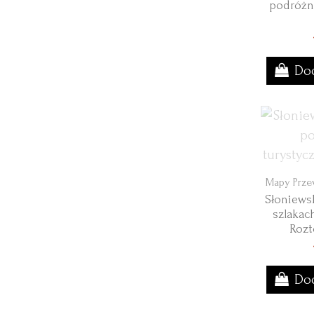
podróżn
Dod
Mapy Prze
Słoniews
szlakac
Rozt
Dod