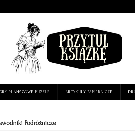
GRY PLANSZOWE PUZZLE
ARTYKUŁY PAPIERNICZE
DR
ewodniki Podróżnicze