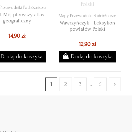
Przewodniki Podróżnicze
t Mój pierwszy atlas
Mapy Przewodniki Podróżnicze
geograficzny
Wawrzyńczyk - Leksykon
powiatów Polski
14,90 zł
12,90 zł
Dodaj do koszyka
Dodaj do koszyka
1
2
3
…
5