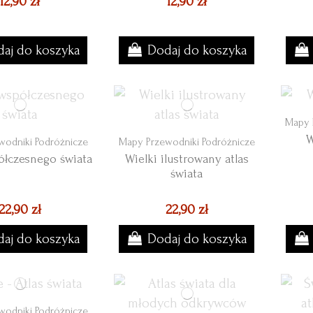
12,90 zł
12,90 zł
aj do koszyka
Dodaj do koszyka
Mapy 
W
wodniki Podróżnicze
Mapy Przewodniki Podróżnicze
ółczesnego świata
Wielki ilustrowany atlas
świata
22,90 zł
22,90 zł
aj do koszyka
Dodaj do koszyka
wodniki Podróżnicze