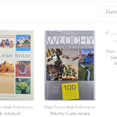
Zazn
Mapy 
Gre
z
wodniki Podróżnicze
Mapy Przewodniki Podróżnicze
ub młodych
Włochy Cuda świata