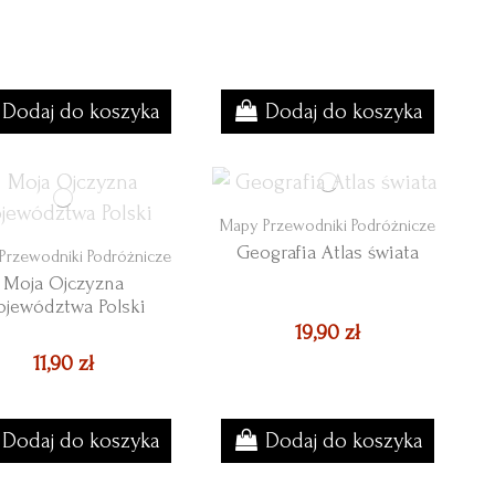
Dodaj do koszyka
Dodaj do koszyka
Mapy Przewodniki Podróżnicze
Geografia Atlas świata
Przewodniki Podróżnicze
Moja Ojczyzna
jewództwa Polski
19,90 zł
11,90 zł
Dodaj do koszyka
Dodaj do koszyka