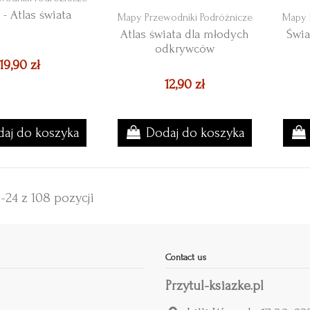
 - Atlas świata
Mapy Przewodniki Podróżnicze
Mapy 
Atlas świata dla młodych
Świa
odkrywców
19,90 zł
12,90 zł
aj do koszyka
Dodaj do koszyka
-24 z 108 pozycji
Contact us
Przytul-ksiazke.pl