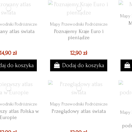
Mapy 
M
wodniki Podróżnicze
Mapy Przewodniki Podróżnicze
any atlas świata
Poznajemy Kraje Euro i
pieniądze
14,90 zł
12,90 zł
aj do koszyka
Dodaj do koszyka
wodniki Podróżnicze
Mapy Przewodniki Podróżnicze
szy atlas Polska w
Przeglądowy atlas świata
Mapy 
Europie
pod