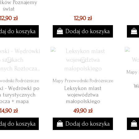
ików Poznajemy
świat
12,90 zł
12,90 zł
aj do koszyka
Dodaj do koszyka
Mapy 
wodniki Podróżnicze
Mapy Przewodniki Podróżnicze
Wo
ki - Wędrówki po
Leksykon miast
h turystycznych
województwa
ocza + mapa
małopolskiego
14,90 zł
49,90 zł
aj do koszyka
Dodaj do koszyka