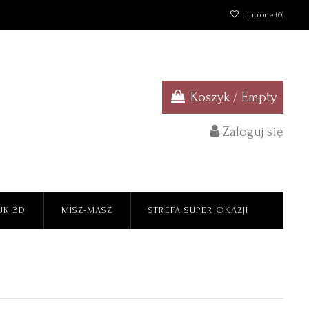
Ulubione (
0
)
Koszyk
/
Empty
Zaloguj się
UK 3D
MISZ-MASZ
STREFA SUPER OKAZJI