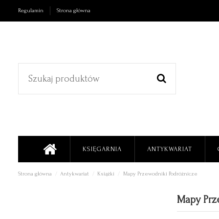
Regulamin
Strona główna
KSIĘGARNIA
ANTYKWARIAT
Strona główna
Antykwariat
Książki
Mapy Przewodniki Podróżnicze
Mapy Prz