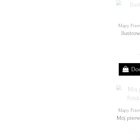
Mapy Prze
Ilustrow
Dod
Mapy Prze
Mój pierw