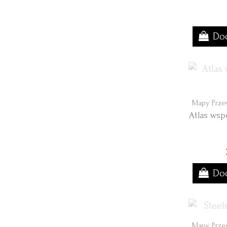
Dod
Mapy Prze
Atlas wsp
Dod
Mapy Prze