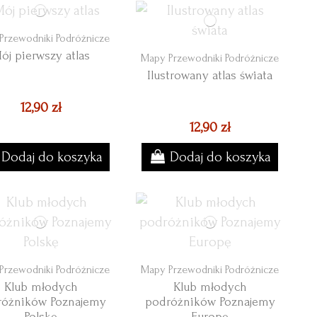
Przewodniki Podróżnicze
ój pierwszy atlas
Mapy Przewodniki Podróżnicze
Ilustrowany atlas świata
12,90 zł
12,90 zł
Dodaj do koszyka
Dodaj do koszyka
Przewodniki Podróżnicze
Mapy Przewodniki Podróżnicze
Klub młodych
Klub młodych
różników Poznajemy
podróżników Poznajemy
Polskę
Europę