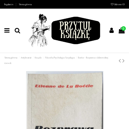
Regulamin
Strona główna
Ulubione (
0
)
0
Strona główna
Antykwariat
Książki
Filozofia Psychologia Socjologia
Boetie - Rozprawa o dobrowolnej
niewoli